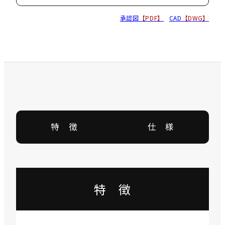
承認図
【PDF】
CAD
【DWG】
特 徴
仕 様
特 徴