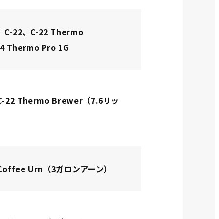
C-22、C-22 Thermo
4 Thermo Pro 1G
-22 Thermo Brewer（7.6リッ
：Coffee Urn（3ガロンアーン）