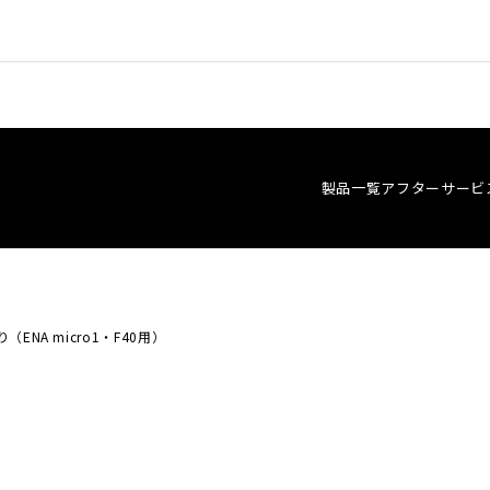
製品一覧
アフター
サービ
NA micro1・F40用）