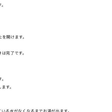
す。
たを開けます。
きは完了です。
す。
します。
。
ている水がなくなるまでお湯が出ます。